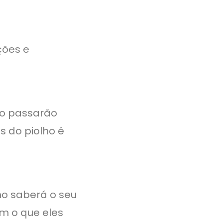
ções e
do passarão
 do piolho é
ho saberá o seu
em o que eles