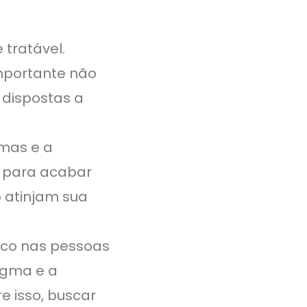
tratável.
mportante não
 dispostas a
omas e a
l para acabar
o atinjam sua
ico nas pessoas
igma e a
e isso, buscar