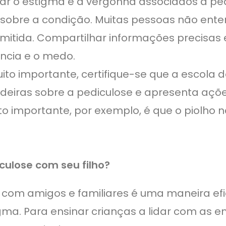
tar o estigma e a vergonha associados à pe
 sobre a condição. Muitas pessoas não ent
mitida. Compartilhar informações precisas 
ância e o medo.
uito importante, certifique-se que a escola d
eiras sobre a pediculose e apresenta açõe
o importante, por exemplo, é que o piolho 
ulose com seu filho?
 com amigos e familiares é uma maneira ef
igma. Para ensinar crianças a lidar com as