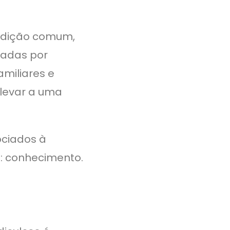
ondição comum,
tadas por
miliares e
 levar a uma
ociados à
: conhecimento.