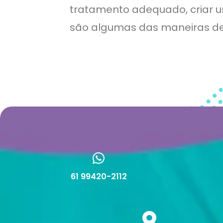
tratamento adequado, criar u
são algumas das maneiras de 
61 99420-2112