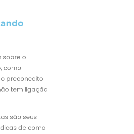
tando
s sobre o
o, como
 o preconceito
não tem ligação
tas são seus
i dicas de como