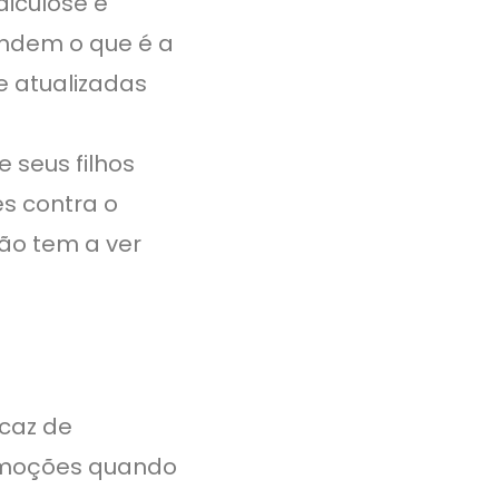
diculose é
endem o que é a
e atualizadas
e seus filhos
s contra o
não tem a ver
icaz de
 emoções quando