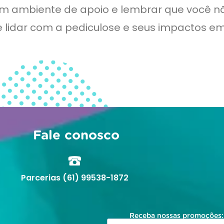
m ambiente de apoio e lembrar que você nã
lidar com a pediculose e seus impactos em
Fale conosco
Parcerias (61) 99538-1872
Receba nossas promoções: