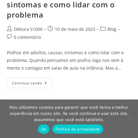
sintomas e como lidar com o
problema
Débora S1000
10 de maio de 2023
Blog
0 comentário
Piolhos em adultos, causas, sintomas e como lidar com o
problema. Quando pensamos em piolho, logo nos vem à
mente o contagio em salas de aula na infância. Mas a…
Continue Lendo
Nós utilizamos cookies para garantir que você tenha a melhor
experiência em nosso site. Se você continua a usar este site,
assumimos que você está satisfeito.
Ok
Política de privacidade
©2023- Dr. Piolho - Todos os direitos reservados.